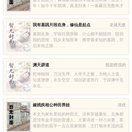
年！如今十年期满，真龙归来！一条碾压无数奇才
鬼才、打爆各种王体神体、生撕诸天神话令万界颤
抖的无敌之路至此展开！“...
我有基因片段在身，修仙是起点
龙城无敌
基因在身，宇宙任我穿梭，什么都不能阻挡，阻挡
我的思维，我从未知而来，携带着未知的基因，开
启未知之路……...
渊天辟道
我是瞎混的
乾坤颠倒，万法失序。人夺天之髓，天绝人之道。
仙道渺渺，永生空空，我自辟道而行，于深渊中见
永生。......
嫁残疾相公种田养娃
清优
本文为家长里短的种田文。没有穿越重生，主角都
是没有金手指的普通人。主要讲述一对小夫妻，靠
着勤劳的双手一点点发家致富，主打细水长流的温
馨日常。继母为了五两彩礼钱，逼田小溪嫁给了隔