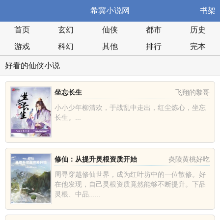
希冀小说网
书架
首页
玄幻
仙侠
都市
历史
游戏
科幻
其他
排行
完本
好看的仙侠小说
坐忘长生
飞翔的黎哥
小小少年柳清欢，于战乱中走出，红尘炼心，坐忘
长生。...
修仙：从提升灵根资质开始
炎陵黄桃好吃
周寻穿越修仙世界，成为红叶坊中的一位散修。好
在他发现，自己灵根资质竟然能够不断提升。下品
灵根、中品......