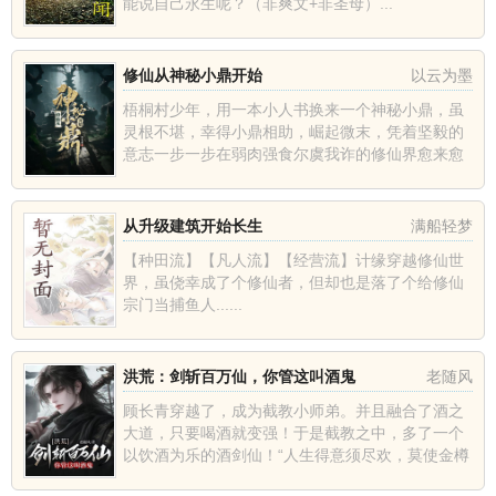
能说自己永生呢？（非爽文+非圣母）...
修仙从神秘小鼎开始
以云为墨
梧桐村少年，用一本小人书换来一个神秘小鼎，虽
灵根不堪，幸得小鼎相助，崛起微末，凭着坚毅的
意志一步一步在弱肉强食尔虞我诈的修仙界愈来愈
强。筑天道之基，掌雷霆清微，脚踏圣地，剑斩古
族，登顶天地之巅，渡劫飞...
从升级建筑开始长生
满船轻梦
【种田流】【凡人流】【经营流】计缘穿越修仙世
界，虽侥幸成了个修仙者，但却也是落了个给修仙
宗门当捕鱼人......
洪荒：剑斩百万仙，你管这叫酒鬼
老随风
顾长青穿越了，成为截教小师弟。并且融合了酒之
大道，只要喝酒就变强！于是截教之中，多了一个
以饮酒为乐的酒剑仙！“人生得意须尽欢，莫使金樽
空对月！”看着顾长青整日酗酒，所有人都以为这个