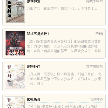
傲世神荒
待我十年后
万般皆邪，化演乾坤！我若为邪，天下独尊！...
我才不是姐控！
予桃i
【西幻多女主诡异克苏鲁精灵】那隐藏在文明世界
之下的阴暗扭曲，以及只在深夜里响起的诡异呢
喃！当海上迷雾升起的那天，世界就变成了一座孤
岛。一开始只是以为重生到了一个科技落后的时
代，手机，电脑，WiFi啥也...
剑宗外门
其声喵喵然
（凡人流，无系统）匣中风霆肃，剑起日月舒。此
方仙道世界已繁衍不知多少岁月，宗门林立，妖魔
并起。只是......
玄镜高悬
混沌核心
【长生流+无系统+非爽文+慢节奏+无女主+伪群