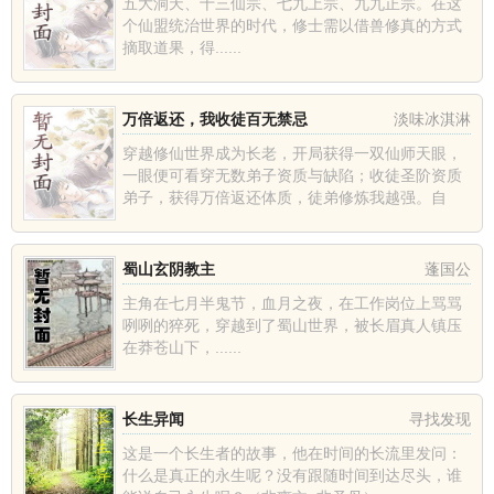
五大洞天、十三仙宗、七九上宗、九九正宗。在这
个仙盟统治世界的时代，修士需以借兽修真的方式
摘取道果，得......
万倍返还，我收徒百无禁忌
淡味冰淇淋
穿越修仙世界成为长老，开局获得一双仙师天眼，
一眼便可看穿无数弟子资质与缺陷；收徒圣阶资质
弟子，获得万倍返还体质，徒弟修炼我越强。自
此，张云开启了一条收徒养徒之路……“你培养徒弟
修为从炼气期突破，获得百...
蜀山玄阴教主
蓬国公
主角在七月半鬼节，血月之夜，在工作岗位上骂骂
咧咧的猝死，穿越到了蜀山世界，被长眉真人镇压
在莽苍山下，......
长生异闻
寻找发现
这是一个长生者的故事，他在时间的长流里发问：
什么是真正的永生呢？没有跟随时间到达尽头，谁