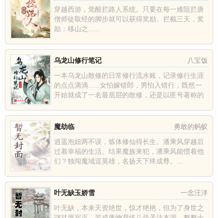
穿越西游，觉醒拦路人系统。只要在每一难阻拦唐
僧师徒取经的脚步就可以获得奖励。拦截三天，奖
励：移山之......
乌龙山修行笔记
八宝饭
一本乌龙山散修的日常修行流水账，记录修行生涯
的点点滴滴......女怕嫁错郎，男怕入错行，既然一
开始就成了一名最底层的散修，还是以匪号著称的
乌龙山散修，刘小楼只能认命，在名门大派占据的
天下苦苦挣扎，只...
魔劫临
勇敢的蚂蚁
逍遥泡妞两不误，炼体修仙得长生。潘乘风穿越后
过着幸福的生活。结果魔族来犯，潘乘风能惯着他
们？独闯魔域逞英雄，名扬天下终成尊。...
叶无缺玉娇雪
一念汪洋
叶无缺，本来天资绝世，惊才绝艳，但为了身世之
谜甘愿寂灭，装成废物凝练斗战圣法本源，整整十