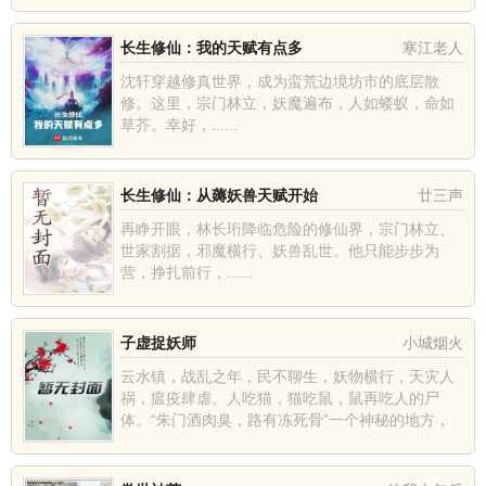
壁村的瘸子陈家旺，果断与...
长生修仙：我的天赋有点多
寒江老人
沈轩穿越修真世界，成为蛮荒边境坊市的底层散
修。这里，宗门林立，妖魔遍布，人如蝼蚁，命如
草芥。幸好，......
长生修仙：从薅妖兽天赋开始
廿三声
再睁开眼，林长珩降临危险的修仙界，宗门林立、
世家割据，邪魔横行、妖兽乱世。他只能步步为
营，挣扎前行，......
子虚捉妖师
小城烟火
云水镇，战乱之年，民不聊生，妖物横行，天灾人
祸，瘟疫肆虐。人吃猫，猫吃鼠，鼠再吃人的尸
体。“朱门酒肉臭，路有冻死骨”一个神秘的地方，
三代人传奇的故事。捉妖师与妖之间的斗争，人和
人之间的信任。捉妖，什么...