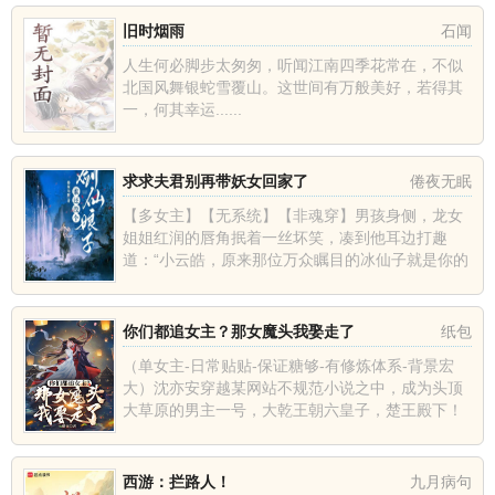
小师弟废了。然而当封...
旧时烟雨
石闻
人生何必脚步太匆匆，听闻江南四季花常在，不似
北国风舞银蛇雪覆山。这世间有万般美好，若得其
一，何其幸运......
求求夫君别再带妖女回家了
倦夜无眠
【多女主】【无系统】【非魂穿】男孩身侧，龙女
姐姐红润的唇角抿着一丝坏笑，凑到他耳边打趣
道：“小云皓，原来那位万众瞩目的冰仙子就是你的
青梅竹马！”对此沈云皓却叹了口气：“都是以前的
事儿了……”殊不知，远...
你们都追女主？那女魔头我娶走了
纸包
（单女主-日常贴贴-保证糖够-有修炼体系-背景宏
大）沈亦安穿越某网站不规范小说之中，成为头顶
大草原的男主一号，大乾王朝六皇子，楚王殿下！
一个女主，N个男主，这难道不是汤姆猫多重奏，
不是对纯爱战士的亵渎...
西游：拦路人！
九月病句