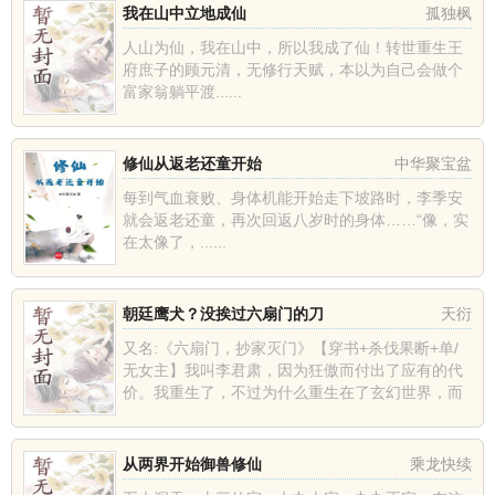
我在山中立地成仙
孤独枫
人山为仙，我在山中，所以我成了仙！转世重生王
府庶子的顾元清，无修行天赋，本以为自己会做个
富家翁躺平渡......
修仙从返老还童开始
中华聚宝盆
每到气血衰败、身体机能开始走下坡路时，李季安
就会返老还童，再次回返八岁时的身体……“像，实
在太像了，......
朝廷鹰犬？没挨过六扇门的刀
天衍
又名:《六扇门，抄家灭门》【穿书+杀伐果断+单/
无女主】我叫李君肃，因为狂傲而付出了应有的代
价。我重生了，不过为什么重生在了玄幻世界，而
且我还是个丫鬟爬床生下的庶子。但那又如何，我
加入六扇门，一步一步...
从两界开始御兽修仙
乘龙快续