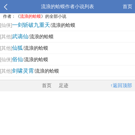
流浪的蛤蟆作者小说列表
首页
作者：《
流浪的蛤蟆
》的全部小说
一剑斩破九重天
[仙侠]
/
流浪的蛤蟆
武谪仙
[其他]
/
流浪的蛤蟆
仙狐
[其他]
/
流浪的蛤蟆
俗仙
[仙侠]
/
流浪的蛤蟆
剑啸灵霄
[其他]
/
流浪的蛤蟆
首页
足迹
↑返回顶部