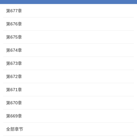
第677章
第676章
第675章
第674章
第673章
第672章
第671章
第670章
第669章
全部章节