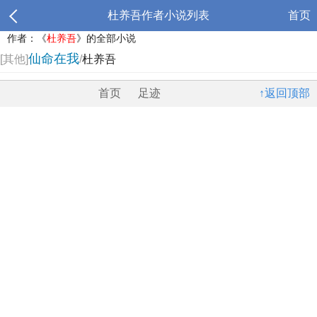
杜养吾作者小说列表
首页
作者：《
杜养吾
》的全部小说
仙命在我
[其他]
/
杜养吾
首页
足迹
↑返回顶部