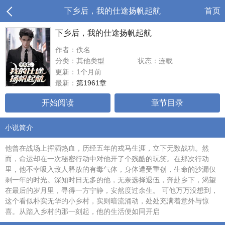
下乡后，我的仕途扬帆起航
首页
下乡后，我的仕途扬帆起航
作者：佚名
分类：其他类型
状态：连载
更新：1个月前
最新：
第1961章
开始阅读
章节目录
小说简介
他曾在战场上挥洒热血，历经五年的戎马生涯，立下无数战功。然
而，命运却在一次秘密行动中对他开了个残酷的玩笑。在那次行动
里，他不幸吸入敌人释放的有毒气体，身体遭受重创，生命的沙漏仅
剩一年的时光。深知时日无多的他，无奈选择退伍，奔赴乡下，渴望
在最后的岁月里，寻得一方宁静，安然度过余生。 可他万万没想到，
这个看似朴实无华的小乡村，实则暗流涌动，处处充满着意外与惊
喜。从踏入乡村的那一刻起，他的生活便如同开启