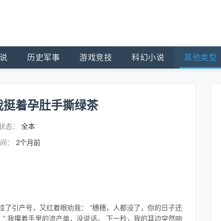
说
历史军事
游戏竞技
科幻小说
其他类型
我挺着孕肚手撕绿茶
状态：
全本
间：
2个月前
挂了引产号，又红着眼劝我： “穗穗，人都没了，你的日子还
。” 我攥着手里的流产单，没说话。 下一秒，我的耳边突然响