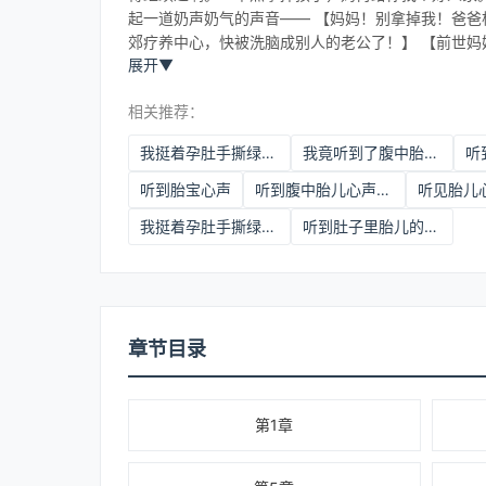
起一道奶声奶气的声音—— 【妈妈！别拿掉我！爸爸
郊疗养中心，快被洗脑成别人的老公了！】 【前世
展开
▼
相关推荐：
我挺着孕肚手撕绿茶PDF
我竟听到了腹中胎儿心声短剧
听到胎宝心声
听到腹中胎儿心声后我赢下江山废了帝王渣男在冷宫疯了
我挺着孕肚手撕绿茶TXT
听到肚子里胎儿的心声我赢麻了短剧AI生成
章节目录
第1章