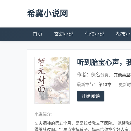
希冀小说网
首页
玄幻小说
仙侠小说
都市小
听到胎宝心声，
作者：
佚名
分类：
其他类型
最新章节：
第13章
更新时
开始阅读
小说简介：
丈夫牺牲的第五个月，婆婆拉着我去了医院。 她替我
得继续过啊。” “早点拿掉孩子，妈再给你找个好人家