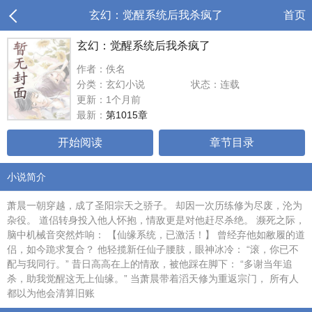
玄幻：觉醒系统后我杀疯了
首页
玄幻：觉醒系统后我杀疯了
作者：佚名
分类：玄幻小说
状态：连载
更新：1个月前
最新：
第1015章
开始阅读
章节目录
小说简介
萧晨一朝穿越，成了圣阳宗天之骄子。 却因一次历练修为尽废，沦为
杂役。 道侣转身投入他人怀抱，情敌更是对他赶尽杀绝。 濒死之际，
脑中机械音突然炸响： 【仙缘系统，已激活！】 曾经弃他如敝履的道
侣，如今跪求复合？ 他轻揽新任仙子腰肢，眼神冰冷： “滚，你已不
配与我同行。” 昔日高高在上的情敌，被他踩在脚下： “多谢当年追
杀，助我觉醒这无上仙缘。” 当萧晨带着滔天修为重返宗门， 所有人
都以为他会清算旧账