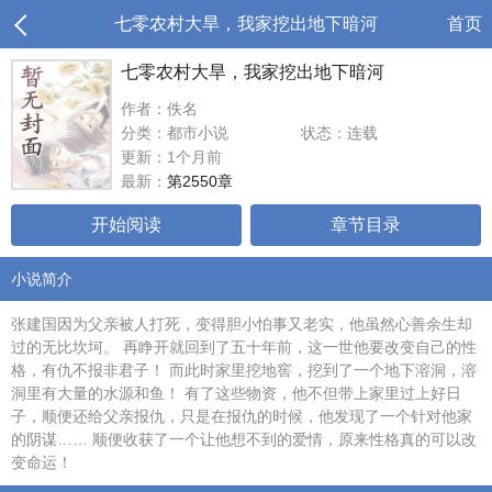
七零农村大旱，我家挖出地下暗河
首页
七零农村大旱，我家挖出地下暗河
作者：佚名
分类：都市小说
状态：连载
更新：1个月前
最新：
第2550章
开始阅读
章节目录
小说简介
张建国因为父亲被人打死，变得胆小怕事又老实，他虽然心善余生却
过的无比坎坷。 再睁开就回到了五十年前，这一世他要改变自己的性
格，有仇不报非君子！ 而此时家里挖地窖，挖到了一个地下溶洞，溶
洞里有大量的水源和鱼！ 有了这些物资，他不但带上家里过上好日
子，顺便还给父亲报仇，只是在报仇的时候，他发现了一个针对他家
的阴谋…… 顺便收获了一个让他想不到的爱情，原来性格真的可以改
变命运！