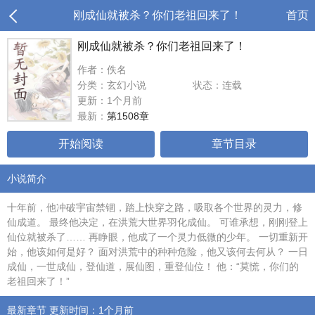
刚成仙就被杀？你们老祖回来了！
首页
刚成仙就被杀？你们老祖回来了！
作者：佚名
分类：玄幻小说
状态：连载
更新：1个月前
最新：
第1508章
开始阅读
章节目录
小说简介
十年前，他冲破宇宙禁锢，踏上快穿之路，吸取各个世界的灵力，修
仙成道。 最终他决定，在洪荒大世界羽化成仙。 可谁承想，刚刚登上
仙位就被杀了…… 再睁眼，他成了一个灵力低微的少年。 一切重新开
始，他该如何是好？ 面对洪荒中的种种危险，他又该何去何从？ 一日
成仙，一世成仙，登仙道，展仙图，重登仙位！ 他：“莫慌，你们的
老祖回来了！”
最新章节 更新时间：1个月前