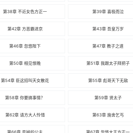
第38章 不近女色方正一
第39章 喜极而泣
第42章 方恶霸进京
第43章 吾皇万岁
第46章 忽悠陛下
第47章 教子之道
第50章 相见恨晚
第51章 我跟太子拜把子
第54章 臣这招叫天女散花
第55章 彪哥天下无敌
第58章 你要搞事情？
第59章 贤太子
第62章 请方大人怜惜
第63章 施舍乞丐
第66章 歪掉的公主
第67章 忽悠大王方正一