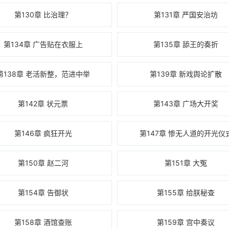
第130章 比治理？
第131章 严国安治坊
第134章 广告贴在衣服上
第135章 舔王的奏折
第138章 老活新整，范进中举
第139章 新戏舆论扩散
第142章 状元票
第143章 广场大开奖
第146章 疯狂开光
第147章 惨无人道的开光仪
第150章 赵二河
第151章 大冤
第154章 告御状
第155章 给朕秘查
第158章 酒馆查账
第159章 宫中奏议