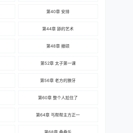
第40章 安排
第44章 舔的艺术
第48章 撤硕
第52章 太子第一课
第56章 老方的獠牙
第60章 整个人尬住了
第64章 丐帮帮主方正一
第68章 叠叠乐