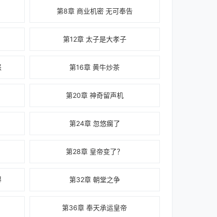
第8章 商业机密 无可奉告
第12章 太子是大孝子
怒
第16章 黄牛炒茶
第20章 神奇留声机
第24章 忽悠瘸了
第28章 皇帝变了？
得
第32章 朝堂之争
第36章 奉天承运皇帝