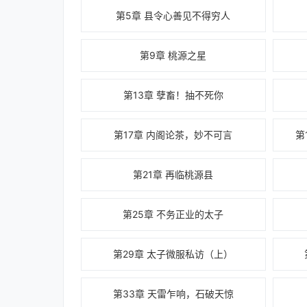
第5章 县令心善见不得穷人
第9章 桃源之星
第13章 孽畜！抽不死你
第17章 内阁论茶，妙不可言
第
第21章 再临桃源县
第25章 不务正业的太子
第29章 太子微服私访（上）
第33章 天雷乍响，石破天惊