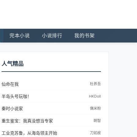
完本小说
小说排行
我的书架
人气精品
仙命在我
杜养吾
半岛头号玩咖！
HKDoll
秦时小说家
偶米粉
重生鉴宝：我真没想当专家
眀智
工业克苏鲁，从海岛领主开始
刀如故