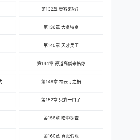
第132章 贵客来啦？
第136章 大贪特贪
第140章 天才吴王
第144章 得道高僧来搞你
式
第148章 福云寺之祸
第152章 只剩一口了
第156章 暗中探查
第160章 真账假账