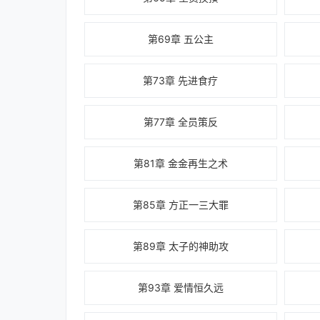
第69章 五公主
第73章 先进食疗
第77章 全员策反
第81章 金金再生之术
第85章 方正一三大罪
第89章 太子的神助攻
第93章 爱情恒久远