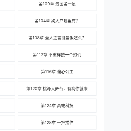
第100章 景国第一足
第104章 狗大户哪里有？
第108章 圣人之言能当饭吃么？
第112章 不重样搂十个娘们
第116章 偏心公主
第120章 桃源大舞台，有病你就来
第124章 高端科技
第128章 一把搂住