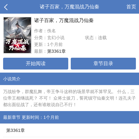
诸子百家，万魔混战乃仙秦
首页
诸子百家，万魔混战乃仙秦
作者：佚名
分类：玄幻小说
状态：连载
更新：1个月前
最新：
第3361章
开始阅读
章节目录
小说简介
万战纷争，群魔乱舞，帝王争斗这样的场景早就不算罕见。 什么，三
位帝王相继战死？ 不可！ 众将士拔刀，誓死镇守仙秦文明！连孔夫子
都出面征战了，还有谁敢说自己不行！
最新章节 更新时间：1个月前
第3361章