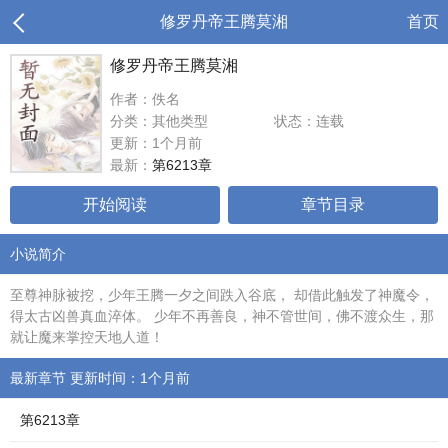
修罗丹帝王腾莫湘
首页
修罗丹帝王腾莫湘
作者：佚名
分类：其他类型
状态：连载
更新：1个月前
最新：
第6213章
开始阅读
章节目录
小说简介
至尊神脉被挖，少年王腾一夕之间跌入谷底， 却借此触发了神魔令，
得太古凶兽真血淬体。 少年不再善良，神不管世间，佛不渡众生，那
就让魔来掌控天地人道！
最新章节 更新时间：1个月前
第6213章