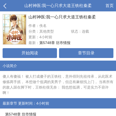
山村神医:我一心只求大道王铁柱秦柔
首页
山村神医:我一心只求大道王铁柱秦柔
作者：佚名
分类：其他类型
状态：连载
更新：4小时前
最新：
第5748章 坊市情报
开始阅读
章节目录
小说简介
傻人有傻福！ 被人打成傻子的王铁柱，意外得到先祖传承，从此医术
修炼两手抓， 本想做个低调的美男子，但总有麻烦找上门， 当将所有
的敌人踩在脚下时，王铁柱很无奈： 我也想低调，可是实力不容许
啊！
最新章节 更新时间：4小时前
第5748章 坊市情报