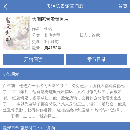
天渊陈青源董问君
首页
天渊陈青源董问君
作者：佚名
分类：其他类型
状态：连载
更新：1个月前
最新：
第4182章
开始阅读
章节目录
小说简介
百年前，他进入一个名为天渊的禁区，命灯已灭，所有人都觉得他死
了。 可百年后，他竟然奇迹般走出禁区，只不过修为尽废，灵根断
裂。 红颜悔婚，各宗欺压，他一脸无所谓，没有什么比活着更重要
了…… 本以为这辈子都会将以平凡人身份度过，谁知一场巧合，他竟
然重修灵脉，获得神秘道骨。 红裙姑娘持剑逼婚：“给你讲个选择，
一，娶我，二……” “我选择二。”
最新章节 更新时间：1个月前