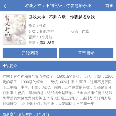
游戏大神：不到六级，你要越塔杀我
首页
游戏大神：不到六级，你要越塔杀我
作者：佚名
分类：其他类型
状态：连载
更新：1个月前
最新：
第3128章
开始阅读
章节目录
小说简介
哇塞！有个神秘账号简直炸裂了！1500场的剑姬、盖伦、刀妹，1200
场的诺手，1000场的鳄鱼……统统100%胜率！ 而且，这可不是仅限
于上单哦，中单、打野、ADC、辅助，五个位置的英雄，全都是百分
百胜率！ 然而，诡异的是，这战绩全是匹配，从未涉足排位赛！这账
号背后的大佬究竟何方神圣？听说已经三万场了，还计划再打两万场
解锁排位！ 职业选手们，颤抖吧，大佬喊话：再等我一年！
最新章节 更新时间：1个月前