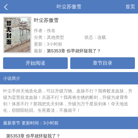
叶尘苏傲雪
首页
叶尘苏傲雪
作者：佚名
分类：其他类型
状态：连载
更新：3小时前
最新：
第5353章 你早就怀疑我了？
开始阅读
章节目录
小说简介
叶尘手持天地造化鼎，可以升级万物。血脉不行？我将蛟龙血脉，升
级为蛮荒祖龙血脉！兵器不行？我再将生锈的断剑，升级为凌霄帝
剑！体质不行？那我把先天剑体，升级为万千星辰剑体！夺天地造
化，窃阴阳轮回。生死看淡，不服就干！
最新章节 更新时间：3小时前
第5353章 你早就怀疑我了？