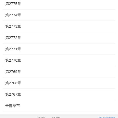
第2775章
第2774章
第2773章
第2772章
第2771章
第2770章
第2769章
第2768章
第2767章
全部章节