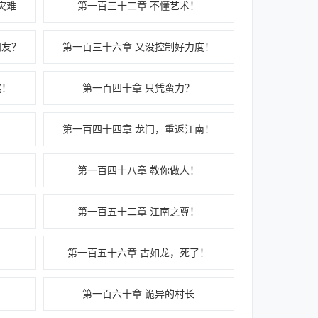
灾难
第一百三十二章 不懂艺术！
朋友？
第一百三十六章 又没控制好力度！
挑！
第一百四十章 只凭蛮力？
第一百四十四章 龙门，重返江南！
第一百四十八章 教你做人！
！
第一百五十二章 江南之尊！
？
第一百五十六章 古如龙，死了！
第一百六十章 诡异的村长