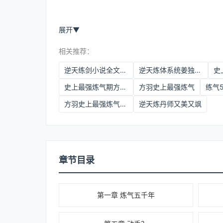
展开
▼
相关推荐：
逆天练剑小说全文免费阅读
逆天炼体系统姜独在线阅读
史上最强炼气期方羽长什么样
方羽史上最强炼气
方羽史上最强炼气期动画视频
逆天炼丹师又美又飒
章节目录
第一章 炼气五千年