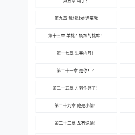
第五章 动手？
第九章 我想让她远离我
第十三章 单挑？杨旭的挑衅！
第十七章 生吞内丹！
第二十一章 是你！？
第二十五章 方羽作弊了！
第二十九章 他是小偷！
第三十三章 龙有逆鳞！