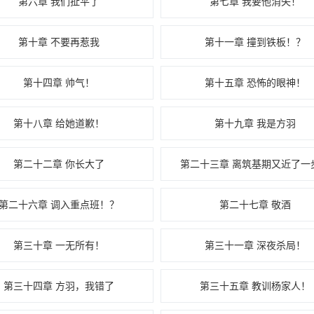
第六章 我们扯平了
第七章 我要他消失！
第十章 不要再惹我
第十一章 撞到铁板！？
第十四章 帅气！
第十五章 恐怖的眼神！
第十八章 给她道歉！
第十九章 我是方羽
第二十二章 你长大了
第二十三章 离筑基期又近了一
第二十六章 调入重点班！？
第二十七章 敬酒
第三十章 一无所有！
第三十一章 深夜杀局！
第三十四章 方羽，我错了
第三十五章 教训杨家人！