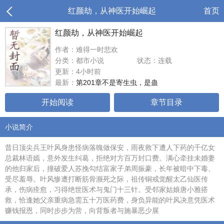
红颜劫，从神医开始崛起
首页
红颜劫，从神医开始崛起
作者：难得一时悲欢
分类：都市小说
状态：连载
更新：4小时前
最新：
第201章不是寄生虫，是蛊
开始阅读
章节目录
小说简介
昔日顶尖兵王叶风身患怪病落魄做保安，雨夜救下遭人下药的千亿女
总裁林语嫣，意外发生纠葛，拒绝对方百万封口费。满心牵挂未婚妻
的他归家后，撞破爱人苏挽勾结富家子弟周振豪，长年被暗中下毒、
受尽羞辱。叶风惨遭打断筋骨濒死之际，祖传铜戒觉醒太乙仙医传
承，伤病痊愈，习得绝世医术与鬼门十三针。受邻家姑娘唐小雅搭
救，恰逢她父亲重病急需五十万医药费，身负异能的叶风决意凭医术
赚钱报恩，同时步步为营，向背叛者与施暴恶少展