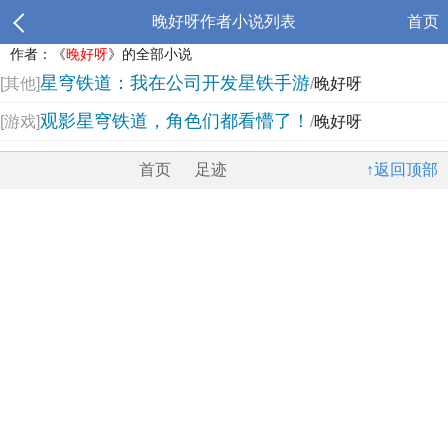
晚好呀作者小说列表
首页
作者：《
晚好呀
》的全部小说
星穹铁道：我在公司开发星铁手游
[其他]
/
晚好呀
观影星穹铁道，角色们都看懵了！
[游戏]
/
晚好呀
首页
足迹
↑返回顶部