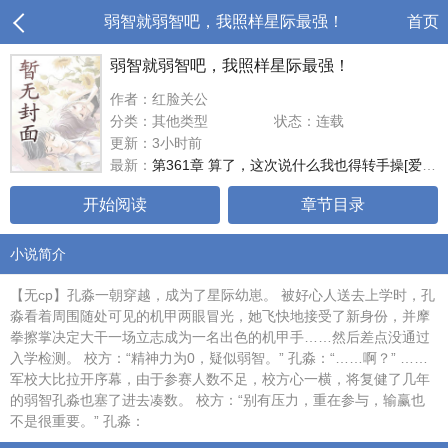
弱智就弱智吧，我照样星际最强！
首页
弱智就弱智吧，我照样星际最强！
作者：红脸关公
分类：其他类型
状态：连载
更新：3小时前
最新：
第361章 算了，这次说什么我也得转手操[爱心眼]
开始阅读
章节目录
小说简介
【无cp】孔淼一朝穿越，成为了星际幼崽。 被好心人送去上学时，孔
淼看着周围随处可见的机甲两眼冒光，她飞快地接受了新身份，并摩
拳擦掌决定大干一场立志成为一名出色的机甲手……然后差点没通过
入学检测。 校方：“精神力为0，疑似弱智。” 孔淼：“……啊？” ……
军校大比拉开序幕，由于参赛人数不足，校方心一横，将复健了几年
的弱智孔淼也塞了进去凑数。 校方：“别有压力，重在参与，输赢也
不是很重要。” 孔淼：