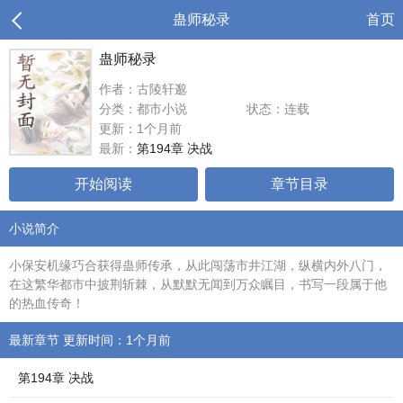
蛊师秘录
首页
蛊师秘录
作者：古陵轩邈
分类：都市小说
状态：连载
更新：1个月前
最新：
第194章 决战
开始阅读
章节目录
小说简介
小保安机缘巧合获得蛊师传承，从此闯荡市井江湖，纵横内外八门，
在这繁华都市中披荆斩棘，从默默无闻到万众瞩目，书写一段属于他
的热血传奇！
最新章节 更新时间：1个月前
第194章 决战