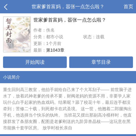
世家爹首富妈，嚣张一点怎么啦？
首页
世家爹首富妈，嚣张一点怎么啦？
作者：佚名
分类：都市小说
状态：连载
更新：1个月前
最新：
第1043章
开始阅读
章节目录
小说简介
重生回到高三教室，他抬手就给自己来了个大耳刮子—— 前世脑子进
水了，放着武神老爹的传承不要，财阀老妈的资源不用，非要学人家
玩什么白手起家的热血戏码。结果呢？舔了校花十年，最后连手都没
牵到；苦修二十载，到死都卡在武圣境。 这一世，他翘着二郎腿掏出
手机，他选择当个快乐的纨绔。 当班花又摆出那副高冷模样时，他直
接群发了条朋友圈，配图是老爹刚送的九阶异兽晶核——这玩意在黑
市能换十套学区房。 放学时校长亲自