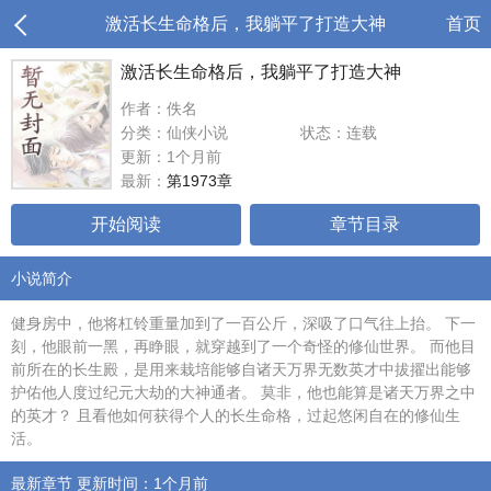
激活长生命格后，我躺平了打造大神
首页
激活长生命格后，我躺平了打造大神
作者：佚名
分类：仙侠小说
状态：连载
更新：1个月前
最新：
第1973章
开始阅读
章节目录
小说简介
健身房中，他将杠铃重量加到了一百公斤，深吸了口气往上抬。 下一
刻，他眼前一黑，再睁眼，就穿越到了一个奇怪的修仙世界。 而他目
前所在的长生殿，是用来栽培能够自诸天万界无数英才中拔擢出能够
护佑他人度过纪元大劫的大神通者。 莫非，他也能算是诸天万界之中
的英才？ 且看他如何获得个人的长生命格，过起悠闲自在的修仙生
活。
最新章节 更新时间：1个月前