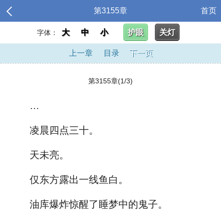
第3155章
首页
大
中
小
护眼
关灯
字体：
上一章
目录
下一页
第3155章(1/3)
…
凌晨四点三十。
天未亮。
仅东方露出一线鱼白。
油库爆炸惊醒了睡梦中的鬼子。