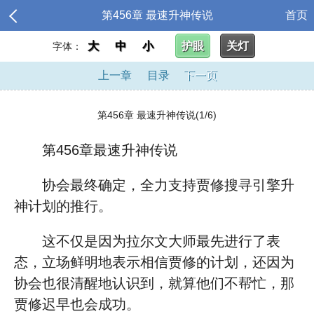
第456章 最速升神传说
首页
大
中
小
护眼
关灯
字体：
上一章
目录
下一页
第456章 最速升神传说(1/6)
第456章最速升神传说
协会最终确定，全力支持贾修搜寻引擎升
神计划的推行。
这不仅是因为拉尔文大师最先进行了表
态，立场鲜明地表示相信贾修的计划，还因为
协会也很清醒地认识到，就算他们不帮忙，那
贾修迟早也会成功。