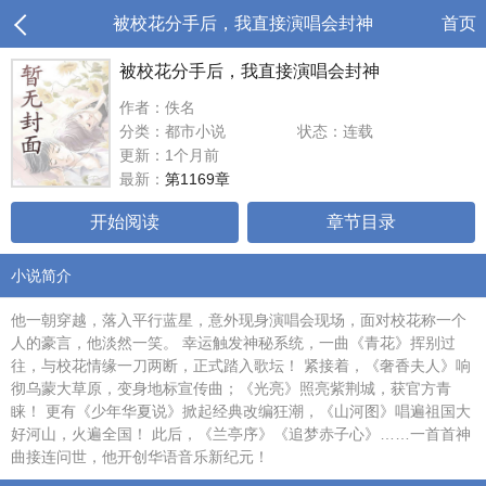
被校花分手后，我直接演唱会封神
首页
被校花分手后，我直接演唱会封神
作者：佚名
分类：都市小说
状态：连载
更新：1个月前
最新：
第1169章
开始阅读
章节目录
小说简介
他一朝穿越，落入平行蓝星，意外现身演唱会现场，面对校花称一个
人的豪言，他淡然一笑。 幸运触发神秘系统，一曲《青花》挥别过
往，与校花情缘一刀两断，正式踏入歌坛！ 紧接着，《奢香夫人》响
彻乌蒙大草原，变身地标宣传曲；《光亮》照亮紫荆城，获官方青
睐！ 更有《少年华夏说》掀起经典改编狂潮，《山河图》唱遍祖国大
好河山，火遍全国！ 此后，《兰亭序》《追梦赤子心》……一首首神
曲接连问世，他开创华语音乐新纪元！