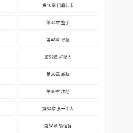
第40章 门庭若市
第44章 签字
第48章 导航
第52章 神秘人
第56章 威胁
第60章 坟地
第64章 多一个人
第68章 微信群