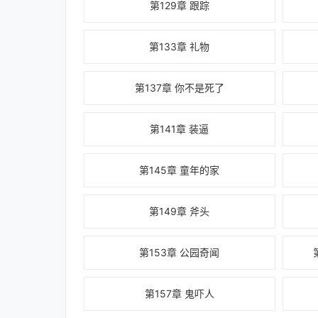
第129章 跟踪
第133章 礼物
第137章 你不是死了
第141章 装逼
第145章 童年的家
第149章 斧头
第153章 公园奇闻
第157章 鬼吓人