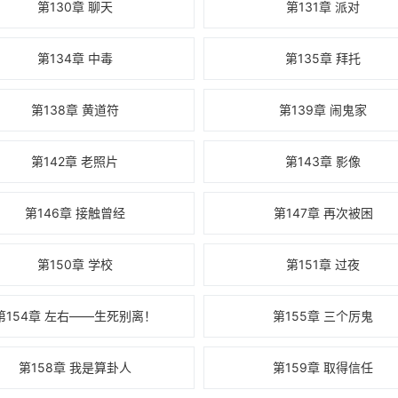
第130章 聊天
第131章 派对
第134章 中毒
第135章 拜托
第138章 黄道符
第139章 闹鬼家
第142章 老照片
第143章 影像
第146章 接触曾经
第147章 再次被困
第150章 学校
第151章 过夜
第154章 左右——生死别离！
第155章 三个厉鬼
第158章 我是算卦人
第159章 取得信任