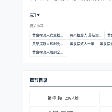
展开
▼
相关推荐：
黄泉摆渡人女主扮演者
黄泉摆渡人 最新章节 无弹窗
黄泉摆渡人短剧免费完整观看
黄泉摆渡人十年
黄泉摆
黄泉摆渡人短剧全集播放
章节目录
第1章 胸口上的人脸