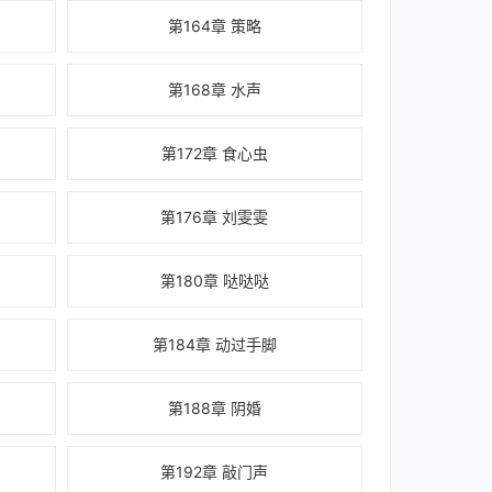
第164章 策略
第168章 水声
第172章 食心虫
第176章 刘雯雯
第180章 哒哒哒
第184章 动过手脚
第188章 阴婚
第192章 敲门声