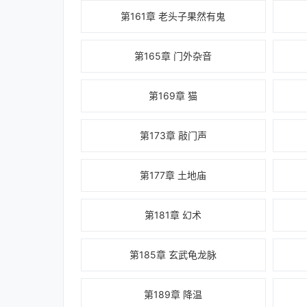
第161章 老头子果然有鬼
第165章 门外杂音
第169章 猫
第173章 敲门声
第177章 土地庙
第181章 幻术
第185章 玄武龟龙脉
第189章 降温