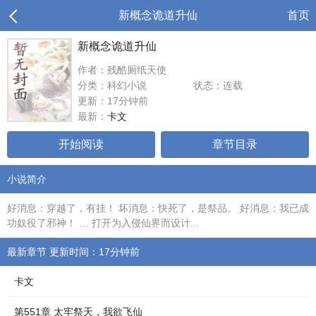
新概念诡道升仙
首页
新概念诡道升仙
作者：残酷厕纸天使
分类：科幻小说
状态：连载
更新：17分钟前
最新：
卡文
开始阅读
章节目录
小说简介
好消息：穿越了，有挂！ 坏消息：快死了，是祭品。 好消息：我已成
功奴役了邪神！ … 打开为入侵仙界而设计...
最新章节 更新时间：17分钟前
卡文
第551章 太牢祭天，我欲飞仙