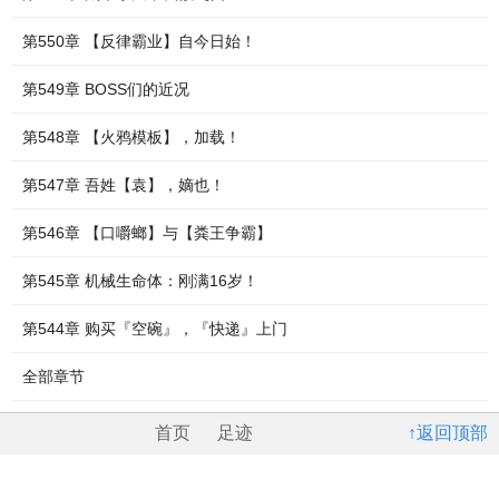
第550章 【反律霸业】自今日始！
第549章 BOSS们的近况
第548章 【火鸦模板】，加载！
第547章 吾姓【袁】，嫡也！
第546章 【口嚼螂】与【粪王争霸】
第545章 机械生命体：刚满16岁！
第544章 购买『空碗』，『快递』上门
全部章节
首页
足迹
↑返回顶部