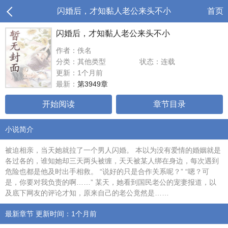
闪婚后，才知黏人老公来头不小
首页
闪婚后，才知黏人老公来头不小
作者：佚名
分类：其他类型
状态：连载
更新：1个月前
最新：
第3949章
开始阅读
章节目录
小说简介
被迫相亲，当天她就拉了一个男人闪婚。 本以为没有爱情的婚姻就是
各过各的，谁知她却三天两头被缠，天天被某人绑在身边，每次遇到
危险也都是他及时出手相救。 “说好的只是合作关系呢？” “嗯？可
是，你要对我负责的啊……” 某天，她看到国民老公的宠妻报道，以
及底下网友的评论才知，原来自己的老公竟然是……
最新章节 更新时间：1个月前