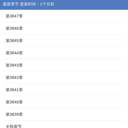
最新章节 更新时间：1个月前
第3847章
第3846章
第3845章
第3844章
第3843章
第3842章
第3841章
第3840章
第3839章
全部章节