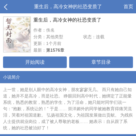
重生后，高冷女神的社恐变质了
首页
重生后，高冷女神的社恐变质了
作者：佚名
分类：其他类型
状态：连载
更新：1个月前
最新：
第1576章
开始阅读
章节目录
小说简介
上一世，她是别人眼中的高冷女神，朋友寥寥无几。 而只有她自己知
道，她并不是高冷，而是社恐。 睁眼回到高中时代，她绑定了正能量
系统，熟悉的教室，熟悉的学生，为了活命，她只能对同学们说一
句：“抱歉，系统让的！” 于是…… 崇洋媚外的同学被她教育得痛哭流
泪，哭着对祖国道歉。 弘扬祖国文化，为祖国发展做出贡献。 为残疾
人士提供就业岗位，成了被人尊敬的老板…… 她表示：自从跟了系
统，她的社恐被治好了！