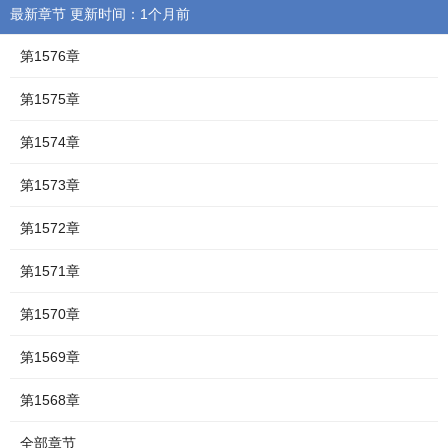
最新章节 更新时间：1个月前
第1576章
第1575章
第1574章
第1573章
第1572章
第1571章
第1570章
第1569章
第1568章
全部章节