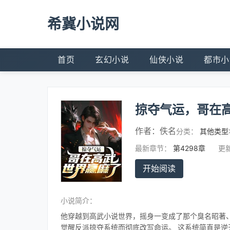
希冀小说网
首页
玄幻小说
仙侠小说
都市小
掠夺气运，哥在
作者：
佚名
分类：
其他类型
最新章节：
第4298章
更
开始阅读
小说简介：
他穿越到高武小说世界，摇身一变成了那个臭名昭著
觉醒反派掠夺系统而彻底改写命运。 这系统简直是