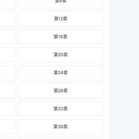
第8章
第12章
第16章
第20章
第24章
第28章
第32章
第36章