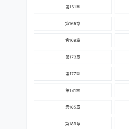
第161章
第165章
第169章
第173章
第177章
第181章
第185章
第189章