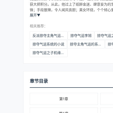
获大把积分。从此，他过上了纸醉金迷、肆意妄为的
锋；手段狠辣，令人闻风丧胆；美女环绕，个个倾心
展开
▼
庐
相关推荐：
反派掠夺主角气运的都市小说
掠夺气运李旭
掠夺气运
掠夺气运系统的小说
掠夺主角气运的系统流小说
掠
掠夺气运之子机缘的小说
章节目录
第1章