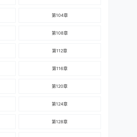
第104章
第108章
第112章
第116章
第120章
第124章
第128章