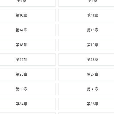
第6章
第7章
第10章
第11章
第14章
第15章
第18章
第19章
第22章
第23章
第26章
第27章
第30章
第31章
第34章
第35章