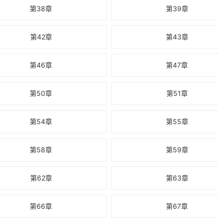
第38章
第39章
第42章
第43章
第46章
第47章
第50章
第51章
第54章
第55章
第58章
第59章
第62章
第63章
第66章
第67章