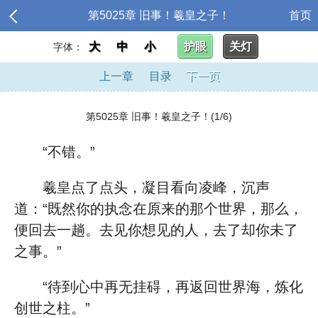
第5025章 旧事！羲皇之子！
首页
大
中
小
护眼
关灯
字体：
上一章
目录
下一页
第5025章 旧事！羲皇之子！(1/6)
“不错。”
羲皇点了点头，凝目看向凌峰，沉声
道：“既然你的执念在原来的那个世界，那么，
便回去一趟。去见你想见的人，去了却你未了
之事。”
“待到心中再无挂碍，再返回世界海，炼化
创世之柱。”