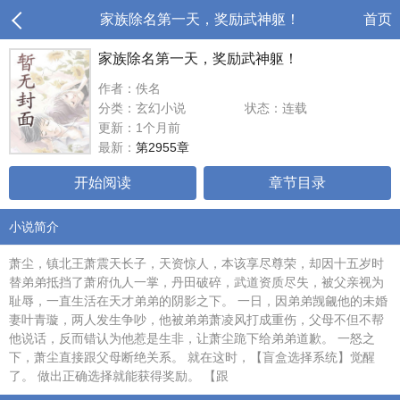
家族除名第一天，奖励武神躯！
首页
家族除名第一天，奖励武神躯！
作者：佚名
分类：玄幻小说
状态：连载
更新：1个月前
最新：
第2955章
开始阅读
章节目录
小说简介
萧尘，镇北王萧震天长子，天资惊人，本该享尽尊荣，却因十五岁时
替弟弟抵挡了萧府仇人一掌，丹田破碎，武道资质尽失，被父亲视为
耻辱，一直生活在天才弟弟的阴影之下。 一日，因弟弟觊觎他的未婚
妻叶青璇，两人发生争吵，他被弟弟萧凌风打成重伤，父母不但不帮
他说话，反而错认为他惹是生非，让萧尘跪下给弟弟道歉。 一怒之
下，萧尘直接跟父母断绝关系。 就在这时，【盲盒选择系统】觉醒
了。 做出正确选择就能获得奖励。 【跟