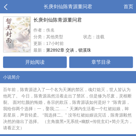
长庚剑仙陈青源董问君
首页
长庚剑仙陈青源董问君
作者：佚名
分类：其他类型
状态：连载
更新：17小时前
最新：
第2892章 交谈，锁溪珠
开始阅读
章节目录
小说简介
百年前，陈青源进入了一个名为天渊的禁区，魂灯熄灭，世人皆认为
他死了。 今日，陈青源虽然活着走出了禁区，但是修为尽废，灵根断
裂。 面对红颜的悔婚，各宗的欺压，陈青源该如何是好？ “陈青源，
我给你两个选择：一，娶我;二......” 天渊内生活着一个红裙姑娘，眸
若星辰，声音轻柔。 “我选择二。” 没等红裙姑娘说完话，陈青源毅然
决然的做出了选择。 （主角腹黑+无系统+幽默+传统玄幻+简介无力，
请看正文）