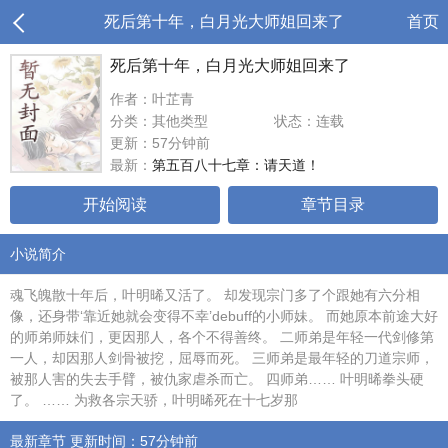
死后第十年，白月光大师姐回来了
首页
死后第十年，白月光大师姐回来了
作者：叶芷青
分类：其他类型
状态：连载
更新：57分钟前
最新：
第五百八十七章：请天道！
开始阅读
章节目录
小说简介
魂飞魄散十年后，叶明晞又活了。 却发现宗门多了个跟她有六分相
像，还身带‘靠近她就会变得不幸’debuff的小师妹。 而她原本前途大好
的师弟师妹们，更因那人，各个不得善终。 二师弟是年轻一代剑修第
一人，却因那人剑骨被挖，屈辱而死。 三师弟是最年轻的刀道宗师，
被那人害的失去手臂，被仇家虐杀而亡。 四师弟…… 叶明晞拳头硬
了。 …… 为救各宗天骄，叶明晞死在十七岁那
最新章节 更新时间：57分钟前