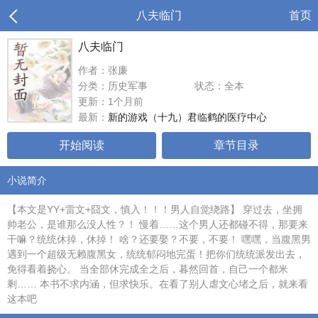
八夫临门
首页
八夫临门
作者：张廉
分类：历史军事
状态：全本
更新：1个月前
最新：
新的游戏（十九）君临鹤的医疗中心
开始阅读
章节目录
小说简介
【本文是YY+雷文+囧文，慎入！！！男人自觉绕路】 穿过去，坐拥
帅老公，是谁那么没人性？！ 慢着……这个男人还都碰不得，那要来
干嘛？统统休掉，休掉！ 啥？还要娶？不要，不要！ 嘿嘿，当腹黑男
遇到一个超级无赖腹黑女，统统郁闷地完蛋！把你们统统派发出去，
免得看着挠心。 当全部休完成全之后，暮然回首，自己一个都米
剩…… 本书不求内涵，但求快乐。在看了别人虐文心堵之后，就来看
这本吧