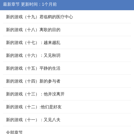
最新章节 更新时间：1个月前
新的游戏（十九）君临鹤的医疗中心
新的游戏（十八）离歌的目的
新的游戏（十七）：越来越乱
新的游戏（十六）：又见秋玥
新的游戏（十五）平静的生活
新的游戏（十四）新的参与者
新的游戏（十三）：他并没离开
新的游戏（十二）:他们是好友
新的游戏（十一）：又见八夫
全部章节