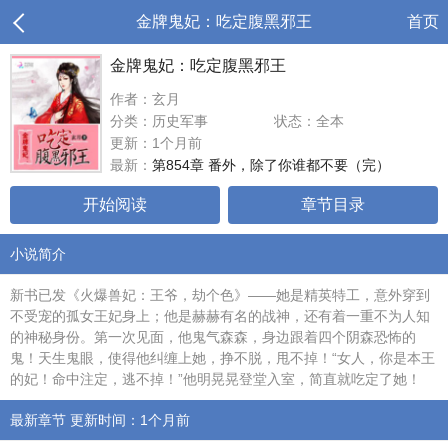
金牌鬼妃：吃定腹黑邪王
首页
金牌鬼妃：吃定腹黑邪王
作者：玄月
分类：历史军事
状态：全本
更新：1个月前
最新：
第854章 番外，除了你谁都不要（完）
开始阅读
章节目录
小说简介
新书已发《火爆兽妃：王爷，劫个色》——她是精英特工，意外穿到
不受宠的孤女王妃身上；他是赫赫有名的战神，还有着一重不为人知
的神秘身份。第一次见面，他鬼气森森，身边跟着四个阴森恐怖的
鬼！天生鬼眼，使得他纠缠上她，挣不脱，甩不掉！“女人，你是本王
的妃！命中注定，逃不掉！”他明晃晃登堂入室，简直就吃定了她！
最新章节 更新时间：1个月前