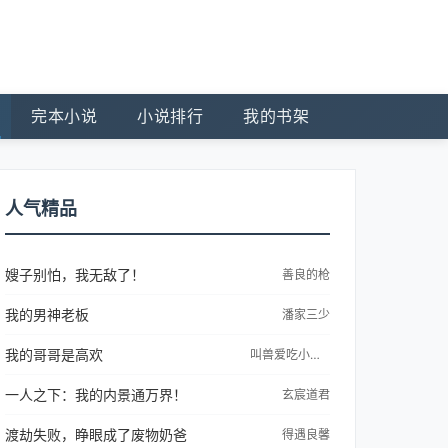
完本小说
小说排行
我的书架
人气精品
嫂子别怕，我无敌了！
善良的枪
我的男神老板
潘家三少
我的哥哥是高欢
叫兽爱吃小龙虾
一人之下：我的内景通万界！
玄宸道君
渡劫失败，睁眼成了废物奶爸
得遇良馨