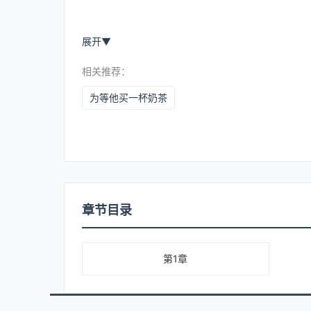
展开
▼
相关推荐：
为等他买一杯奶茶
章节目录
第1章