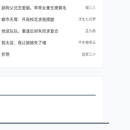
舔狗父兄恋爱脑，乖乖女重生撩黄毛
喵三三
都市天尊：开局校花求我摸腿
浮生七日梦
他说玩玩，重逢后却失控求复合
孟九枝
假太监：我让娘娘失了魂
平步踏青云
折煞
蓝家三少