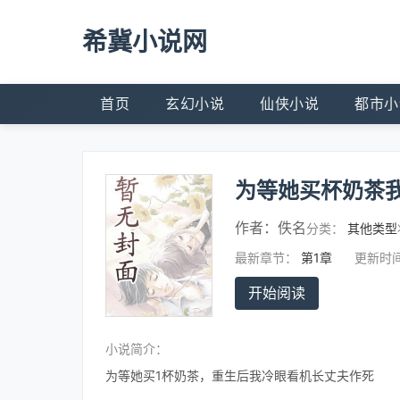
希冀小说网
首页
玄幻小说
仙侠小说
都市小
为等她买杯奶茶
作者：
佚名
分类：
其他类型
最新章节：
第1章
更新时
开始阅读
小说简介：
为等她买1杯奶茶，重生后我冷眼看机长丈夫作死