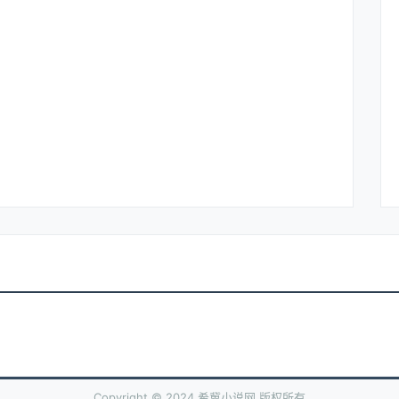
Copyright © 2024 希冀小说网 版权所有