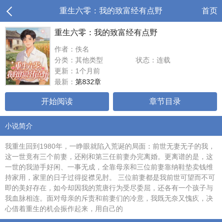
重生六零：我的致富经有点野
首页
重生六零：我的致富经有点野
作者：佚名
分类：其他类型
状态：连载
更新：1个月前
最新：
第832章
开始阅读
章节目录
小说简介
我重生回到1980年，一睁眼就陷入荒诞的局面：前世无妻无子的我，
这一世竟有三个前妻，还刚和第三任前妻办完离婚。更离谱的是，这
一世的我游手好闲、一事无成，全靠母亲和三位前妻靠纳鞋垫卖钱维
持家用，家里的日子过得捉襟见肘。 三位前妻都是我前世可望而不可
即的美好存在，如今却因我的荒唐行为受尽委屈，还各有一个孩子与
我血脉相连。面对母亲的斥责和前妻们的冷意，我既无奈又愧疚，决
心借着重生的机会振作起来，用自己的