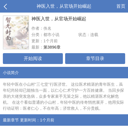
神医入世，从官场开始崛起
首页
神医入世，从官场开始崛起
作者：佚名
分类：都市小说
状态：连载
更新：1个月前
最新：
第3896章
开始阅读
章节目录
小说简介
年轻中医在小山村“三七堂”行医济世。 这位医术精湛的青年医生，虽
年纪尚轻却已能独当一面，以仁心仁术守护一方百姓健康。 当回乡探
亲的大佬突发急病，众多专家束手无策之际，他以精湛医术化解危
机。 在这个看似普通的小山村，年轻中医的传奇悄然展开，他用实际
行动证明：医者仁心，不在年高；济世救人，不分贵贱。
最新章节 更新时间：1个月前