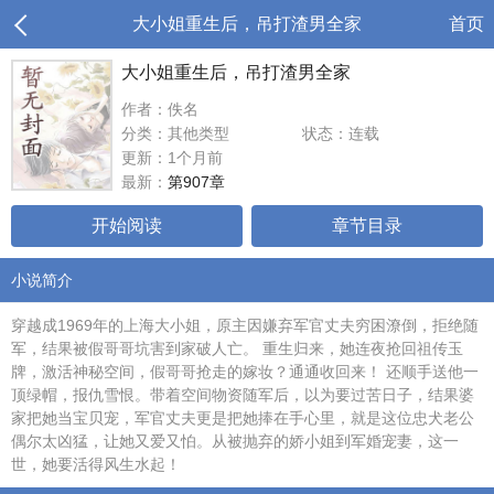
大小姐重生后，吊打渣男全家
首页
大小姐重生后，吊打渣男全家
作者：佚名
分类：其他类型
状态：连载
更新：1个月前
最新：
第907章
开始阅读
章节目录
小说简介
穿越成1969年的上海大小姐，原主因嫌弃军官丈夫穷困潦倒，拒绝随
军，结果被假哥哥坑害到家破人亡。 重生归来，她连夜抢回祖传玉
牌，激活神秘空间，假哥哥抢走的嫁妆？通通收回来！ 还顺手送他一
顶绿帽，报仇雪恨。带着空间物资随军后，以为要过苦日子，结果婆
家把她当宝贝宠，军官丈夫更是把她捧在手心里，就是这位忠犬老公
偶尔太凶猛，让她又爱又怕。从被抛弃的娇小姐到军婚宠妻，这一
世，她要活得风生水起！