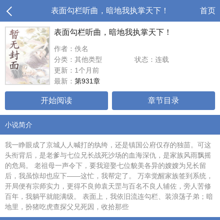
表面勾栏听曲，暗地我执掌天下！
首页
表面勾栏听曲，暗地我执掌天下！
作者：佚名
分类：其他类型
状态：连载
更新：1个月前
最新：
第931章
开始阅读
章节目录
小说简介
我一睁眼成了京城人人喊打的纨绔，还是镇国公府仅存的独苗。可这
头衔背后，是老爹与七位兄长战死沙场的血海深仇，是家族风雨飘摇
的危局。 老祖母一声令下，要我迎娶七位貌美各异的嫂嫂为兄长留
后，我虽惊却也应下——这忙，我帮定了。 万幸觉醒家族签到系统，
开局便有宗师实力，更得不良帅袁天罡与百名不良人辅佐，旁人苦修
百年，我躺平就能满级。 表面上，我依旧流连勾栏、装浪荡子弟；暗
地里，扮猪吃虎查探父兄死因，收拾那些