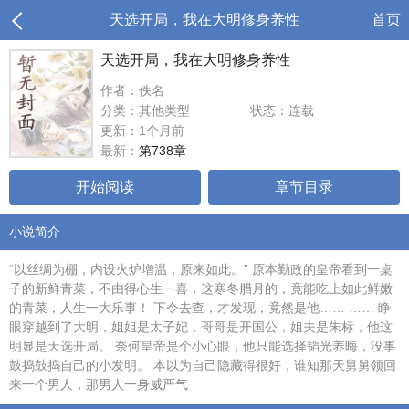
天选开局，我在大明修身养性
首页
天选开局，我在大明修身养性
作者：佚名
分类：其他类型
状态：连载
更新：1个月前
最新：
第738章
开始阅读
章节目录
小说简介
“以丝绸为棚，内设火炉增温，原来如此。” 原本勤政的皇帝看到一桌
子的新鲜青菜，不由得心生一喜，这寒冬腊月的，竟能吃上如此鲜嫩
的青菜，人生一大乐事！ 下令去查，才发现，竟然是他…… …… 睁
眼穿越到了大明，姐姐是太子妃，哥哥是开国公，姐夫是朱标，他这
明显是天选开局。 奈何皇帝是个小心眼，他只能选择韬光养晦，没事
鼓捣鼓捣自己的小发明。 本以为自己隐藏得很好，谁知那天舅舅领回
来一个男人，那男人一身威严气