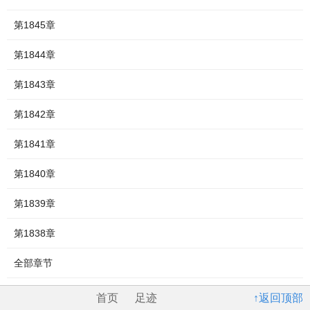
第1845章
第1844章
第1843章
第1842章
第1841章
第1840章
第1839章
第1838章
全部章节
首页
足迹
↑返回顶部