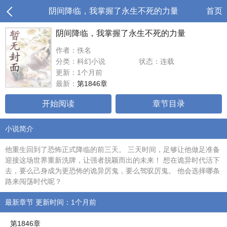
阴间降临，我掌握了永生不死的力量
首页
阴间降临，我掌握了永生不死的力量
作者：佚名
分类：科幻小说
状态：连载
更新：1个月前
最新：
第1846章
开始阅读
章节目录
小说简介
他重生回到了恐怖正式降临的前三天。 三天时间，足够让他做足准备
迎接这场世界重新洗牌，让强者脱颖而出的未来！ 想在诡异时代活下
去，要么己身成为更恐怖的诡异厉鬼，要么驾驭厉鬼。 他会选择哪条
路来闯荡时代呢？
最新章节 更新时间：1个月前
第1846章