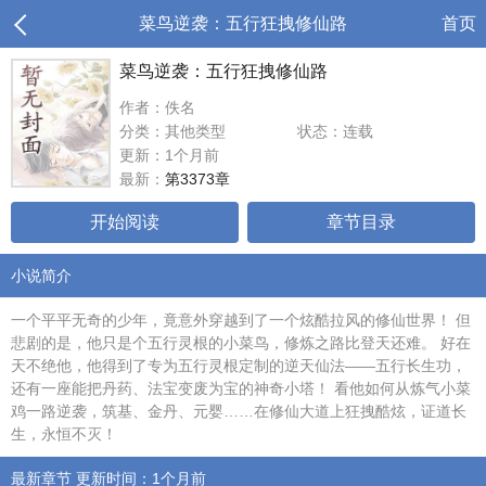
菜鸟逆袭：五行狂拽修仙路
首页
菜鸟逆袭：五行狂拽修仙路
作者：佚名
分类：其他类型
状态：连载
更新：1个月前
最新：
第3373章
开始阅读
章节目录
小说简介
一个平平无奇的少年，竟意外穿越到了一个炫酷拉风的修仙世界！ 但
悲剧的是，他只是个五行灵根的小菜鸟，修炼之路比登天还难。 好在
天不绝他，他得到了专为五行灵根定制的逆天仙法——五行长生功，
还有一座能把丹药、法宝变废为宝的神奇小塔！ 看他如何从炼气小菜
鸡一路逆袭，筑基、金丹、元婴……在修仙大道上狂拽酷炫，证道长
生，永恒不灭！
最新章节 更新时间：1个月前