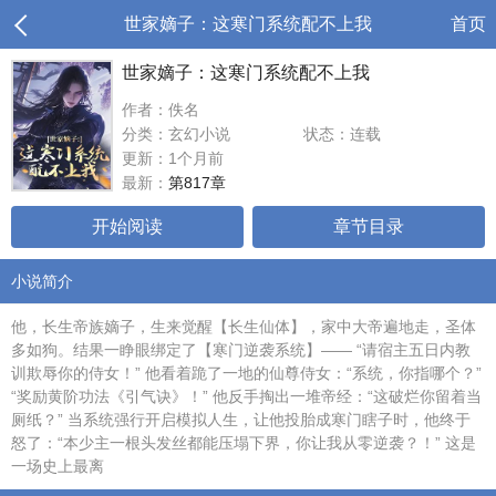
世家嫡子：这寒门系统配不上我
首页
世家嫡子：这寒门系统配不上我
作者：佚名
分类：玄幻小说
状态：连载
更新：1个月前
最新：
第817章
开始阅读
章节目录
小说简介
他，长生帝族嫡子，生来觉醒【长生仙体】，家中大帝遍地走，圣体
多如狗。结果一睁眼绑定了【寒门逆袭系统】—— “请宿主五日内教
训欺辱你的侍女！” 他看着跪了一地的仙尊侍女：“系统，你指哪个？”
“奖励黄阶功法《引气诀》！” 他反手掏出一堆帝经：“这破烂你留着当
厕纸？” 当系统强行开启模拟人生，让他投胎成寒门瞎子时，他终于
怒了：“本少主一根头发丝都能压塌下界，你让我从零逆袭？！” 这是
一场史上最离