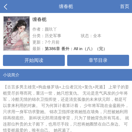
缠春栀
首页
缠春栀
作者：颜玖丫
分类：历史军事
状态：全本
更新：7个月前
最新：
第386章 番外：All in（八）（完）
开始阅读
章节目录
小说简介
【古言多男主雄竞+狗血修罗场+上位者沉沦+复仇+死遁】 上辈子的姜
栀受尽折辱而死，重活一世，她只想复仇。 无论是意气风发的少年将
军，冷酷无情的锦衣卫指挥使，还是清贫孤傲的未来状元郎，都是可
以拿来利用的对象。 可为何算计着算计着， 少年将军跪在金銮殿外，
只求用一身军功求娶她。 锦衣卫指挥使将她抵在墙角，只想被她利用
得再彻底些。 新科状元郎用清瘦脊背，只为了替她背负所有骂名。 就
连那位矜贵的太子殿下，也用尽手段，只想将她圈禁在自己身边。 可
惜姜栀最爱的，唯有自己。 她死遁了。