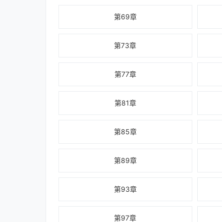
第69章
第73章
第77章
第81章
第85章
第89章
第93章
第97章