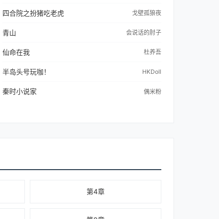
四合院之扮猪吃老虎
戈壁孤狼夜
青山
会说话的肘子
仙命在我
杜养吾
半岛头号玩咖！
HKDoll
秦时小说家
偶米粉
第4章