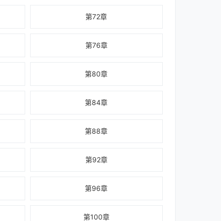
第72章
第76章
第80章
第84章
第88章
第92章
第96章
第100章