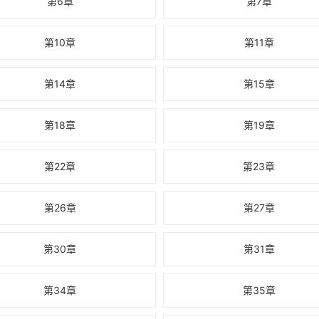
第6章
第7章
第10章
第11章
第14章
第15章
第18章
第19章
第22章
第23章
第26章
第27章
第30章
第31章
第34章
第35章